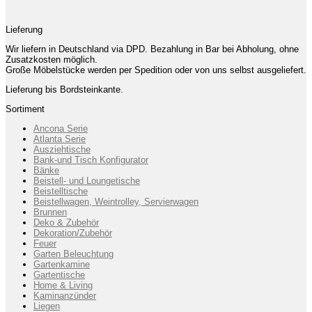
Lieferung
Wir liefern in Deutschland via DPD. Bezahlung in Bar bei Abholung, ohne
Zusatzkosten möglich.
Große Möbelstücke werden per Spedition oder von uns selbst ausgeliefert.
Lieferung bis Bordsteinkante.
Sortiment
Ancona Serie
Atlanta Serie
Ausziehtische
Bank-und Tisch Konfigurator
Bänke
Beistell- und Loungetische
Beistelltische
Beistellwagen, Weintrolley, Servierwagen
Brunnen
Deko & Zubehör
Dekoration/Zubehör
Feuer
Garten Beleuchtung
Gartenkamine
Gartentische
Home & Living
Kaminanzünder
Liegen