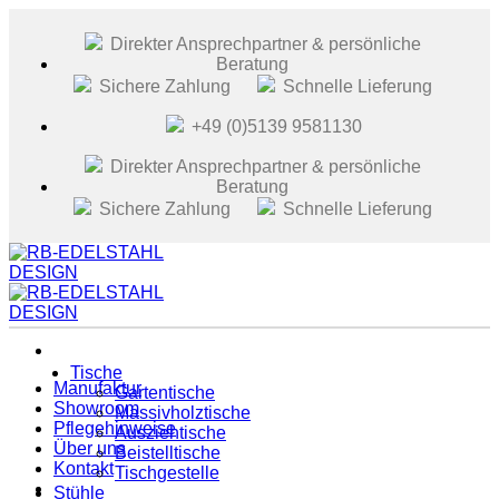
Zum
Inhalt
Direkter Ansprechpartner & persönliche
springen
Beratung
Sichere Zahlung
Schnelle Lieferung
+49 (0)5139 9581130
Direkter Ansprechpartner & persönliche
Beratung
Sichere Zahlung
Schnelle Lieferung
Tische
Manufaktur
Gartentische
Showroom
Massivholztische
Pflegehinweise
Ausziehtische
Über uns
Beistelltische
Kontakt
Tischgestelle
Stühle