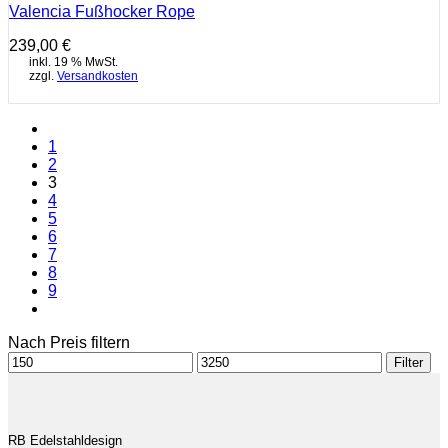
Valencia Fußhocker Rope
239,00
€
inkl. 19 % MwSt.
zzgl.
Versandkosten
1
2
3
4
5
6
7
8
9
Nach Preis filtern
Min.
Max.
Filter
Preis
Preis
RB Edelstahldesign