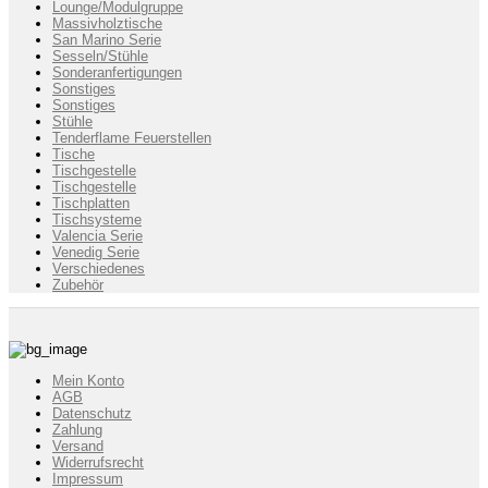
Lounge/Modulgruppe
Massivholztische
San Marino Serie
Sesseln/Stühle
Sonderanfertigungen
Sonstiges
Sonstiges
Stühle
Tenderflame Feuerstellen
Tische
Tischgestelle
Tischgestelle
Tischplatten
Tischsysteme
Valencia Serie
Venedig Serie
Verschiedenes
Zubehör
Mein Konto
AGB
Datenschutz
Zahlung
Versand
Widerrufsrecht
Impressum