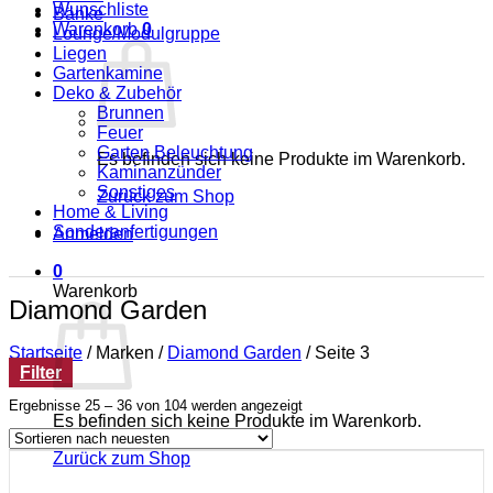
Wunschliste
Bänke
Warenkorb
0
Lounge/Modulgruppe
Liegen
Gartenkamine
Deko & Zubehör
Brunnen
Feuer
Garten Beleuchtung
Es befinden sich keine Produkte im Warenkorb.
Kaminanzünder
Sonstiges
Zurück zum Shop
Home & Living
Sonderanfertigungen
Anmelden
0
Warenkorb
Diamond Garden
Startseite
/
Marken
/
Diamond Garden
/
Seite 3
Filter
Nach
Ergebnisse 25 – 36 von 104 werden angezeigt
Es befinden sich keine Produkte im Warenkorb.
neuesten
sortiert
Zurück zum Shop