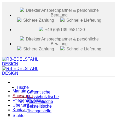
Zum
Inhalt
Direkter Ansprechpartner & persönliche
springen
Beratung
Sichere Zahlung
Schnelle Lieferung
+49 (0)5139 9581130
Direkter Ansprechpartner & persönliche
Beratung
Sichere Zahlung
Schnelle Lieferung
Tische
Manufaktur
Gartentische
Showroom
Massivholztische
Pflegehinweise
Ausziehtische
Über uns
Beistelltische
Kontakt
Tischgestelle
Stühle