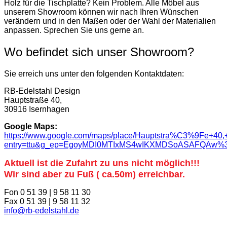
Holz für die Tischplatte? Kein Problem. Alle Möbel aus
unserem Showroom können wir nach Ihren Wünschen
verändern und in den Maßen oder der Wahl der Materialien
anpassen. Sprechen Sie uns gerne an.
Wo befindet sich unser Showroom?
Sie erreich uns unter den folgenden Kontaktdaten:
RB-Edelstahl Design
Hauptstraße 40,
30916 Isernhagen
Google Maps:
https://www.google.com/maps/place/Hauptstra%C3%9Fe+4
entry=ttu&g_ep=EgoyMDI0MTIxMS4wIKXMDSoASAFQAw
Aktuell ist die Zufahrt zu uns nicht möglich!!!
Wir sind aber zu Fuß ( ca.50m) erreichbar.
Fon 0 51 39 | 9 58 11 30
Fax 0 51 39 | 9 58 11 32
info@rb-edelstahl.de