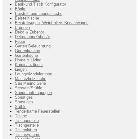
Bank-und Tisch Konfigurator
Bänke
Beistell- und Loungetische
Beistelltische
Beistellwagen, Weintrolley, Servierwagen
Brunnen
Deko & Zubehör
Dekoration/Zubehör
Feuer
Garten Beleuchtung
Gartenkamine
Gartentische
Home & Living
Kaminanzünder
Liegen
Lounge/Modulgruppe
Massivholztische
San Marino Serie
Sesseln/Stühle
Sonderanfertigungen
Sonstiges
Sonstiges
Stühle
Tenderflame Feuerstellen
Tische
Tischgestelle
Tischgestelle
Tischplatten
Tischsysteme