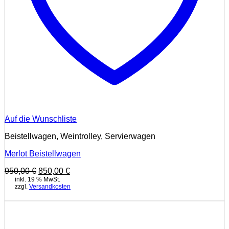
Auf die Wunschliste
Beistellwagen, Weintrolley, Servierwagen
Merlot Beistellwagen
Ursprünglicher
Aktueller
950,00
€
850,00
€
Preis
Preis
inkl. 19 % MwSt.
zzgl.
Versandkosten
war:
ist:
950,00 €
850,00 €.