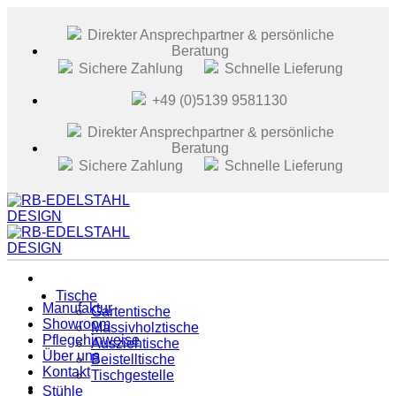
Zum
Inhalt
Direkter Ansprechpartner & persönliche
springen
Beratung
Sichere Zahlung
Schnelle Lieferung
+49 (0)5139 9581130
Direkter Ansprechpartner & persönliche
Beratung
Sichere Zahlung
Schnelle Lieferung
Tische
Manufaktur
Gartentische
Showroom
Massivholztische
Pflegehinweise
Ausziehtische
Über uns
Beistelltische
Kontakt
Tischgestelle
Stühle