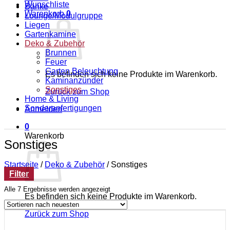
Wunschliste
Bänke
Warenkorb
0
Lounge/Modulgruppe
Liegen
Gartenkamine
Deko & Zubehör
Brunnen
Feuer
Garten Beleuchtung
Es befinden sich keine Produkte im Warenkorb.
Kaminanzünder
Sonstiges
Zurück zum Shop
Home & Living
Sonderanfertigungen
Anmelden
0
Warenkorb
Sonstiges
Startseite
/
Deko & Zubehör
/
Sonstiges
Filter
Nach
Alle 7 Ergebnisse werden angezeigt
Es befinden sich keine Produkte im Warenkorb.
neuesten
sortiert
Zurück zum Shop