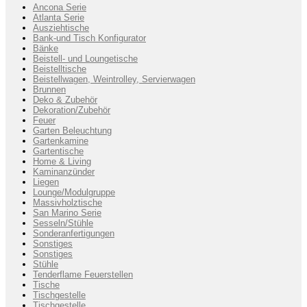
Ancona Serie
Atlanta Serie
Ausziehtische
Bank-und Tisch Konfigurator
Bänke
Beistell- und Loungetische
Beistelltische
Beistellwagen, Weintrolley, Servierwagen
Brunnen
Deko & Zubehör
Dekoration/Zubehör
Feuer
Garten Beleuchtung
Gartenkamine
Gartentische
Home & Living
Kaminanzünder
Liegen
Lounge/Modulgruppe
Massivholztische
San Marino Serie
Sesseln/Stühle
Sonderanfertigungen
Sonstiges
Sonstiges
Stühle
Tenderflame Feuerstellen
Tische
Tischgestelle
Tischgestelle