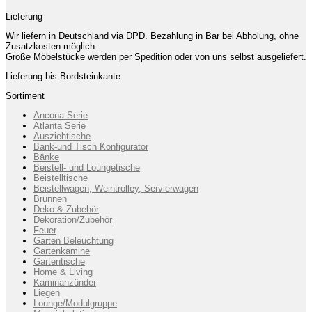
Lieferung
Wir liefern in Deutschland via DPD. Bezahlung in Bar bei Abholung, ohne
Zusatzkosten möglich.
Große Möbelstücke werden per Spedition oder von uns selbst ausgeliefert.
Lieferung bis Bordsteinkante.
Sortiment
Ancona Serie
Atlanta Serie
Ausziehtische
Bank-und Tisch Konfigurator
Bänke
Beistell- und Loungetische
Beistelltische
Beistellwagen, Weintrolley, Servierwagen
Brunnen
Deko & Zubehör
Dekoration/Zubehör
Feuer
Garten Beleuchtung
Gartenkamine
Gartentische
Home & Living
Kaminanzünder
Liegen
Lounge/Modulgruppe