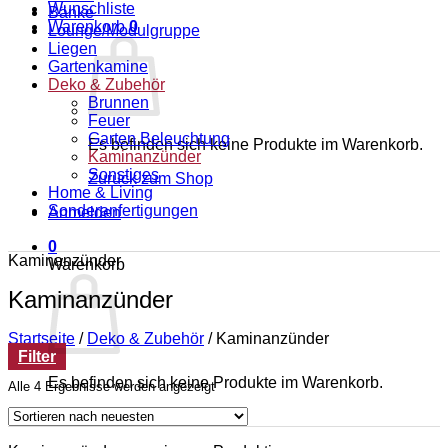
Wunschliste
Bänke
Warenkorb
0
Lounge/Modulgruppe
Liegen
Gartenkamine
Deko & Zubehör
Brunnen
Feuer
Garten Beleuchtung
Es befinden sich keine Produkte im Warenkorb.
Kaminanzünder
Sonstiges
Zurück zum Shop
Home & Living
Sonderanfertigungen
Anmelden
0
Kaminanzünder
Warenkorb
Kaminanzünder
Startseite
/
Deko & Zubehör
/
Kaminanzünder
Filter
Es befinden sich keine Produkte im Warenkorb.
Nach
Alle 4 Ergebnisse werden angezeigt
neuesten
Zurück zum Shop
sortiert