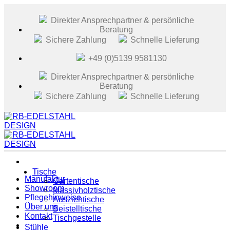
Zum
Inhalt
Direkter Ansprechpartner & persönliche
springen
Beratung
Sichere Zahlung
Schnelle Lieferung
+49 (0)5139 9581130
Direkter Ansprechpartner & persönliche
Beratung
Sichere Zahlung
Schnelle Lieferung
Tische
Manufaktur
Gartentische
Showroom
Massivholztische
Pflegehinweise
Ausziehtische
Über uns
Beistelltische
Kontakt
Tischgestelle
Stühle