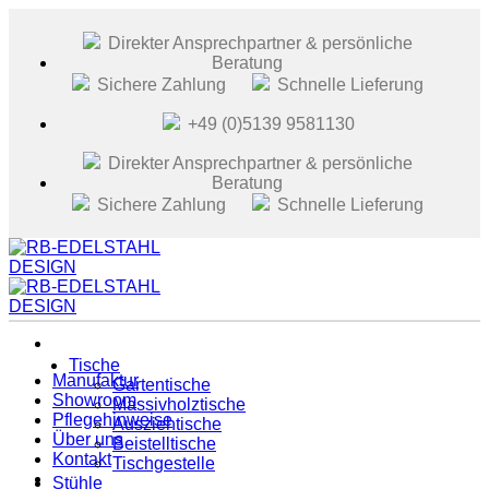
Zum
Inhalt
Direkter Ansprechpartner & persönliche
springen
Beratung
Sichere Zahlung
Schnelle Lieferung
+49 (0)5139 9581130
Direkter Ansprechpartner & persönliche
Beratung
Sichere Zahlung
Schnelle Lieferung
Tische
Manufaktur
Gartentische
Showroom
Massivholztische
Pflegehinweise
Ausziehtische
Über uns
Beistelltische
Kontakt
Tischgestelle
Stühle