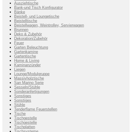
Ausziehtische
Bank-und Tisch Konfigurator
Bänke
Beistell- und Loungetische
Beistelltische
Beistellwagen, Weintrolley, Servierwagen
Brunnen
Deko & Zubehör
Dekoration/Zubehör
Feuer
Garten Beleuchtung
Gartenkamine
Gartentische
Home & Living
Kaminanzünder
Liegen
Lounge/Modulgruppe
Massivholztische
San Marino Serie
Sesseln/Stühle
Sonderanfertigungen
Sonstiges
Sonstiges
Stühle
Tenderflame Feuerstellen
Tische
Tischgestelle
Tischgestelle
Tischplatten
Tischsysteme