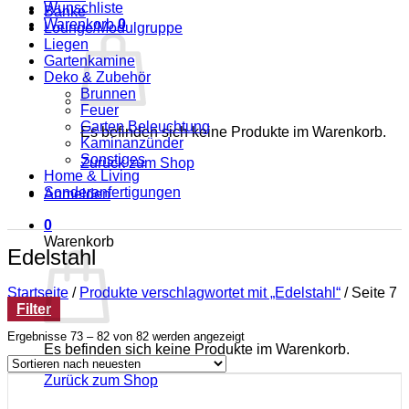
Wunschliste
Bänke
Warenkorb
0
Lounge/Modulgruppe
Liegen
Gartenkamine
Deko & Zubehör
Brunnen
Feuer
Garten Beleuchtung
Es befinden sich keine Produkte im Warenkorb.
Kaminanzünder
Sonstiges
Zurück zum Shop
Home & Living
Sonderanfertigungen
Anmelden
0
Warenkorb
Edelstahl
Startseite
/
Produkte verschlagwortet mit „Edelstahl“
/
Seite 7
Filter
Nach
Ergebnisse 73 – 82 von 82 werden angezeigt
Es befinden sich keine Produkte im Warenkorb.
neuesten
sortiert
Zurück zum Shop