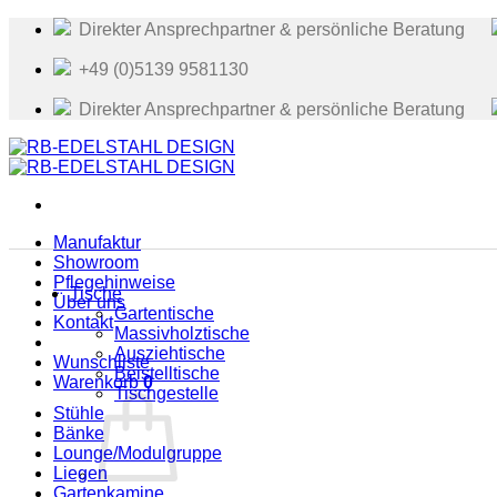
Zum
Direkter Ansprechpartner & persönliche Beratung
Inhalt
springen
+49 (0)5139 9581130
Direkter Ansprechpartner & persönliche Beratung
Manufaktur
Showroom
Pflegehinweise
Tische
Über uns
Gartentische
Kontakt
Massivholztische
Ausziehtische
Wunschliste
Beistelltische
Warenkorb
0
Tischgestelle
Stühle
Bänke
Lounge/Modulgruppe
Liegen
Gartenkamine