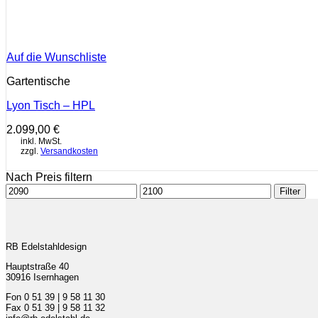
Auf die Wunschliste
Gartentische
Lyon Tisch – HPL
2.099,00
€
inkl. MwSt.
zzgl.
Versandkosten
Nach Preis filtern
Min.
Max.
Filter
Preis
Preis
RB Edelstahldesign
Hauptstraße 40
30916 Isernhagen
Fon 0 51 39 | 9 58 11 30
Fax 0 51 39 | 9 58 11 32