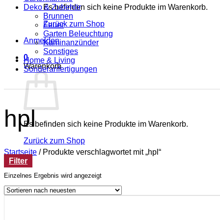
Deko & Zubehör
Es befinden sich keine Produkte im Warenkorb.
Brunnen
Zurück zum Shop
Feuer
Garten Beleuchtung
Anmelden
Kaminanzünder
Sonstiges
0
Home & Living
Warenkorb
Sonderanfertigungen
hpl
Es befinden sich keine Produkte im Warenkorb.
Zurück zum Shop
Startseite
/
Produkte verschlagwortet mit „hpl“
Filter
Einzelnes Ergebnis wird angezeigt