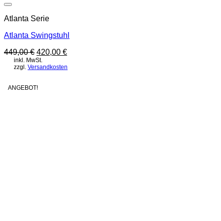
Auf die Wunschliste
Atlanta Serie
Atlanta Swingstuhl
Ursprünglicher
Aktueller
449,00
€
420,00
€
Preis
Preis
inkl. MwSt.
zzgl.
Versandkosten
war:
ist:
449,00 €
420,00 €.
ANGEBOT!