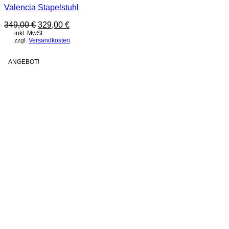
Valencia Stapelstuhl
Ursprünglicher
Aktueller
349,00
€
329,00
€
Preis
Preis
inkl. MwSt.
zzgl.
Versandkosten
war:
ist:
349,00 €
329,00 €.
ANGEBOT!