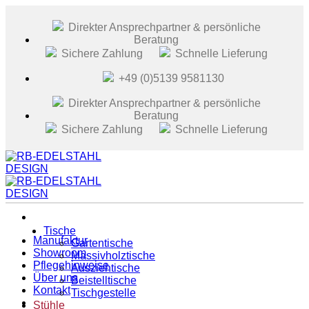
Zum
Inhalt
Direkter Ansprechpartner & persönliche
springen
Beratung
Sichere Zahlung
Schnelle Lieferung
+49 (0)5139 9581130
Direkter Ansprechpartner & persönliche
Beratung
Sichere Zahlung
Schnelle Lieferung
Tische
Manufaktur
Gartentische
Showroom
Massivholztische
Pflegehinweise
Ausziehtische
Über uns
Beistelltische
Kontakt
Tischgestelle
Stühle