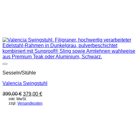
Auf die Wunschliste
Sesseln/Stühle
Valencia Swingstuhl
Ursprünglicher
Aktueller
399,00
€
379,00
€
Preis
Preis
inkl. MwSt.
zzgl.
Versandkosten
war:
ist:
399,00 €
379,00 €.