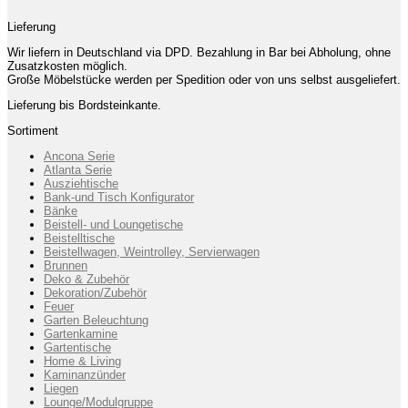
Lieferung
Wir liefern in Deutschland via DPD. Bezahlung in Bar bei Abholung, ohne
Zusatzkosten möglich.
Große Möbelstücke werden per Spedition oder von uns selbst ausgeliefert.
Lieferung bis Bordsteinkante.
Sortiment
Ancona Serie
Atlanta Serie
Ausziehtische
Bank-und Tisch Konfigurator
Bänke
Beistell- und Loungetische
Beistelltische
Beistellwagen, Weintrolley, Servierwagen
Brunnen
Deko & Zubehör
Dekoration/Zubehör
Feuer
Garten Beleuchtung
Gartenkamine
Gartentische
Home & Living
Kaminanzünder
Liegen
Lounge/Modulgruppe