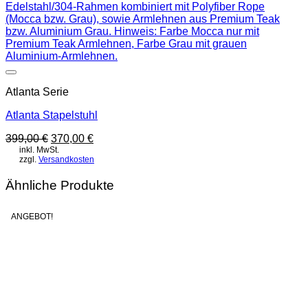
Auf die Wunschliste
Atlanta Serie
Atlanta Stapelstuhl
Ursprünglicher
Aktueller
399,00
€
370,00
€
Preis
Preis
inkl. MwSt.
zzgl.
Versandkosten
war:
ist:
399,00 €
370,00 €.
Ähnliche Produkte
ANGEBOT!