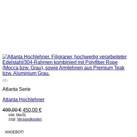
Auf die Wunschliste
Atlanta Serie
Atlanta Hochlehner
Ursprünglicher
Aktueller
499,00
€
450,00
€
Preis
Preis
inkl. MwSt.
zzgl.
Versandkosten
war:
ist:
499,00 €
450,00 €.
ANGEBOT!