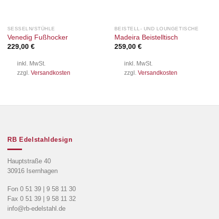
SESSELN/STÜHLE
BEISTELL- UND LOUNGETISCHE
Venedig Fußhocker
Madeira Beistelltisch
229,00
€
259,00
€
inkl. MwSt.
inkl. MwSt.
zzgl.
Versandkosten
zzgl.
Versandkosten
RB Edelstahldesign
Hauptstraße 40
30916 Isernhagen
Fon 0 51 39 | 9 58 11 30
Fax 0 51 39 | 9 58 11 32
info@rb-edelstahl.de