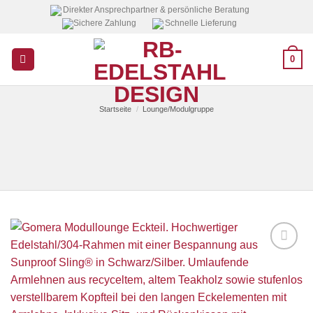
Zum
Direkter Ansprechpartner & persönliche Beratung
Sichere Zahlung
Schnelle Lieferung
Inhalt
springen
0
Startseite
/
Lounge/Modulgruppe
Auf die
Wunschliste