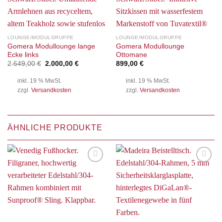
LOUNGE/MODULGRUPPE
LOUNGE/MODULGRUPPE
Gomera Modullounge lange
Gomera Modullounge
Ecke links
Ottomane
Ursprünglicher
Aktueller
2.649,00
€
2.000,00
€
899,00
€
Preis
Preis
war:
ist:
inkl. 19 % MwSt.
inkl. 19 % MwSt.
2.649,00 €
2.000,00 €.
zzgl.
Versandkosten
zzgl.
Versandkosten
ÄHNLICHE PRODUKTE
Auf die
Auf die
Wunschliste
Wunschliste