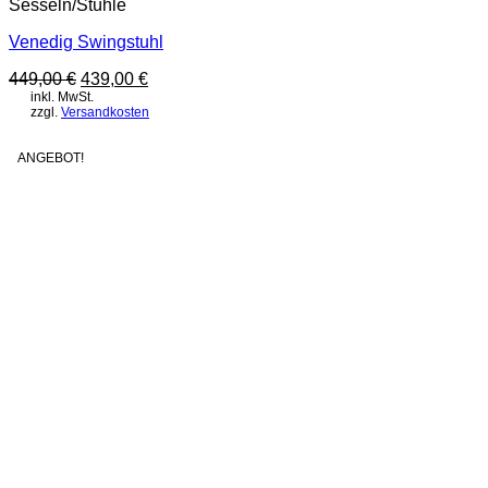
Sesseln/Stühle
Venedig Swingstuhl
Ursprünglicher
Aktueller
449,00
€
439,00
€
Preis
Preis
inkl. MwSt.
zzgl.
Versandkosten
war:
ist:
449,00 €
439,00 €.
ANGEBOT!