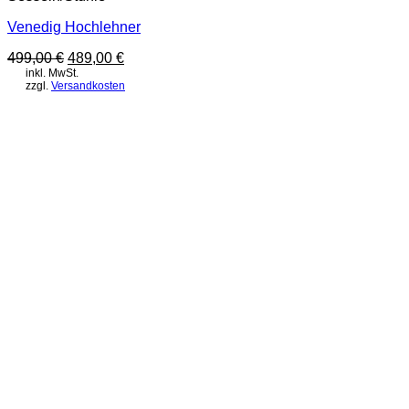
Venedig Hochlehner
Ursprünglicher
Aktueller
499,00
€
489,00
€
Preis
Preis
inkl. MwSt.
zzgl.
Versandkosten
war:
ist:
499,00 €
489,00 €.