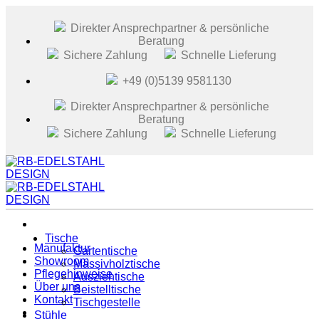
Zum
Inhalt
Direkter Ansprechpartner & persönliche
springen
Beratung
Sichere Zahlung
Schnelle Lieferung
+49 (0)5139 9581130
Direkter Ansprechpartner & persönliche
Beratung
Sichere Zahlung
Schnelle Lieferung
Tische
Manufaktur
Gartentische
Showroom
Massivholztische
Pflegehinweise
Ausziehtische
Über uns
Beistelltische
Kontakt
Tischgestelle
Stühle