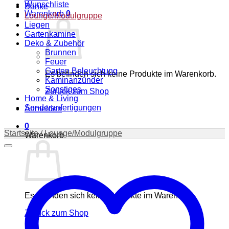
Wunschliste
Bänke
Warenkorb
0
Lounge/Modulgruppe
Liegen
Gartenkamine
Deko & Zubehör
Brunnen
Feuer
Garten Beleuchtung
Es befinden sich keine Produkte im Warenkorb.
Kaminanzünder
Sonstiges
Zurück zum Shop
Home & Living
Sonderanfertigungen
Anmelden
0
Startseite
/
Lounge/Modulgruppe
Warenkorb
Es befinden sich keine Produkte im Warenkorb.
Zurück zum Shop