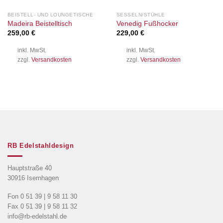
BEISTELL- UND LOUNGETISCHE
SESSELN/STÜHLE
Madeira Beistelltisch
Venedig Fußhocker
259,00
€
229,00
€
inkl. MwSt.
inkl. MwSt.
zzgl.
Versandkosten
zzgl.
Versandkosten
RB Edelstahldesign
Hauptstraße 40
30916 Isernhagen
Fon 0 51 39 | 9 58 11 30
Fax 0 51 39 | 9 58 11 32
info@rb-edelstahl.de