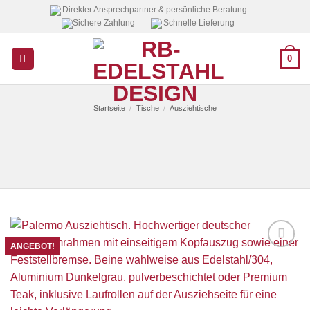
Zum
Direkter Ansprechpartner & persönliche Beratung
Sichere Zahlung
Schnelle Lieferung
Inhalt
springen
0
Startseite
/
Tische
/
Ausziehtische
ANGEBOT!
Auf die
Wunschliste