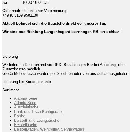
Sa: 10.00-16.00 Uhr
Oder nach telefonischer Vereinbarung:
+49 (0)5139 9581130
Aktuell befindet sich die Baustelle direkt vor unserer Tür.
Wir sind aus Richtung Langenhagen/ Isernhagen KB erreichbar !
Lieferung
Wir liefern in Deutschland via DPD. Bezahlung in Bar bei Abholung, ohne
Zusatzkosten möglich.
Große Möbelstücke werden per Spedition oder von uns selbst ausgeliefert.
Lieferung bis Bordsteinkante.
Sortiment
Ancona Serie
Atlanta Serie
Ausziehtische
Bank-und Tisch Konfigurator
Bänke
Beistell- und Loungetische
Beistelltische
Beistellwagen, Weintrolley, Servierwagen