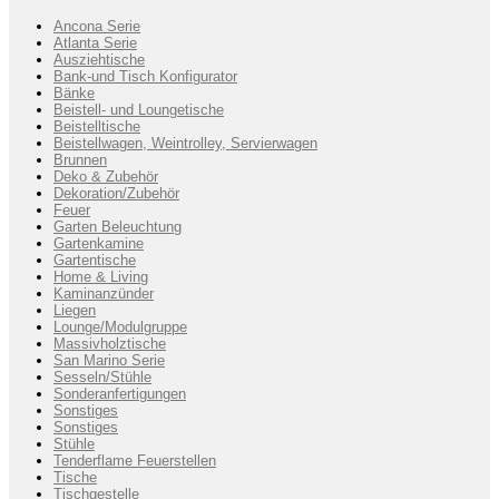
Ancona Serie
Atlanta Serie
Ausziehtische
Bank-und Tisch Konfigurator
Bänke
Beistell- und Loungetische
Beistelltische
Beistellwagen, Weintrolley, Servierwagen
Brunnen
Deko & Zubehör
Dekoration/Zubehör
Feuer
Garten Beleuchtung
Gartenkamine
Gartentische
Home & Living
Kaminanzünder
Liegen
Lounge/Modulgruppe
Massivholztische
San Marino Serie
Sesseln/Stühle
Sonderanfertigungen
Sonstiges
Sonstiges
Stühle
Tenderflame Feuerstellen
Tische
Tischgestelle