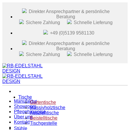
Zum
Inhalt
Direkter Ansprechpartner & persönliche
springen
Beratung
Sichere Zahlung
Schnelle Lieferung
+49 (0)5139 9581130
Direkter Ansprechpartner & persönliche
Beratung
Sichere Zahlung
Schnelle Lieferung
Tische
Manufaktur
Gartentische
Showroom
Massivholztische
Pflegehinweise
Ausziehtische
Über uns
Beistelltische
Kontakt
Tischgestelle
Stühle