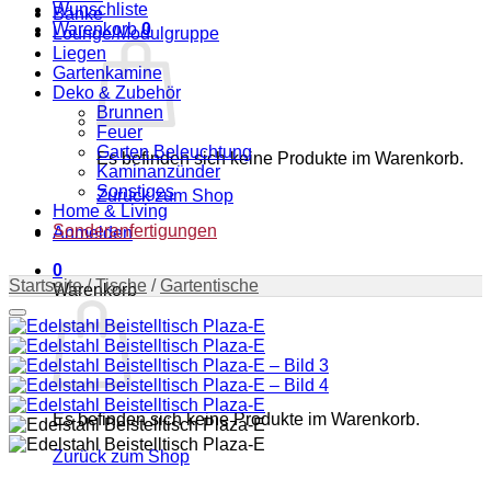
Wunschliste
Bänke
Warenkorb
0
Lounge/Modulgruppe
Liegen
Gartenkamine
Deko & Zubehör
Brunnen
Feuer
Garten Beleuchtung
Es befinden sich keine Produkte im Warenkorb.
Kaminanzünder
Sonstiges
Zurück zum Shop
Home & Living
Sonderanfertigungen
Anmelden
0
Startseite
/
Tische
/
Gartentische
Warenkorb
Auf die Wunschliste
Es befinden sich keine Produkte im Warenkorb.
Zurück zum Shop