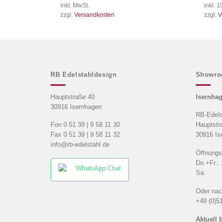
inkl. MwSt.
inkl. 
zzgl.
Versandkosten
zzgl.
V
RB Edelstahldesign
Showr
Hauptstraße 40
Isernha
30916 Isernhagen
RB-Edels
Fon 0 51 39 | 9 58 11 30
Hauptstr
Fax 0 51 39 | 9 58 11 32
30916 Is
info@rb-edelstahl.de
Öffnungs
Do.+Fr.:
WhatsApp Chat
Sa: 10
Oder nac
+49 (0)5
Aktuell 