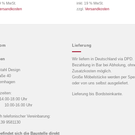
19 % MwSt.
inkl. 19 % MwSt.
ersandkosten
zzgl.
Versandkosten
oom
Lieferung
gen
Wir liefern in Deutschland via DPD.
Bezahlung in Bar bei Abholung, ohn
tahl Design
Zusatzkosten möglich.
aße 40
Große Möbelstücke werden per Sped
ernhagen
oder von uns selbst ausgeliefert.
zeiten:
Lieferung bis Bordsteinkante.
 14.00-18.00 Uhr
.00-16.00 Uhr
h telefonischer Vereinbarung:
139 9581130
befindet sich die Baustelle direkt