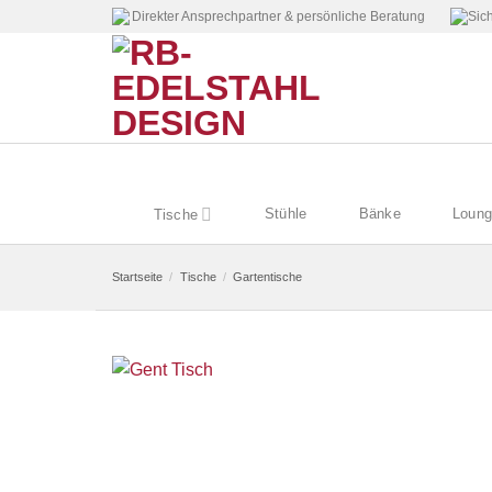
Zum
Direkter Ansprechpartner & persönliche Beratung
Sich
Inhalt
springen
Stühle
Bänke
Loung
Tische
Startseite
/
Tische
/
Gartentische