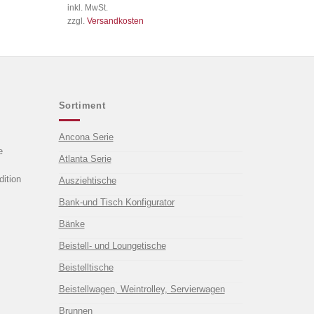
war:
ist:
inkl. MwSt.
inkl. 19 % 
399,00 €
379,00 €.
zzgl.
Versandkosten
zzgl.
Versa
Sortiment
Ancona Serie
e
Atlanta Serie
ition
Ausziehtische
Bank-und Tisch Konfigurator
Bänke
Beistell- und Loungetische
Beistelltische
Beistellwagen, Weintrolley, Servierwagen
Brunnen