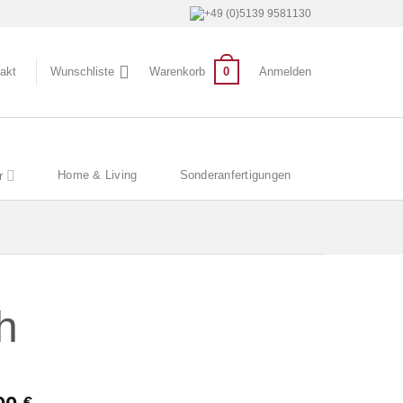
+49 (0)5139 9581130
0
akt
Wunschliste
Warenkorb
Anmelden
Home & Living
Sonderanfertigungen
r
h
€