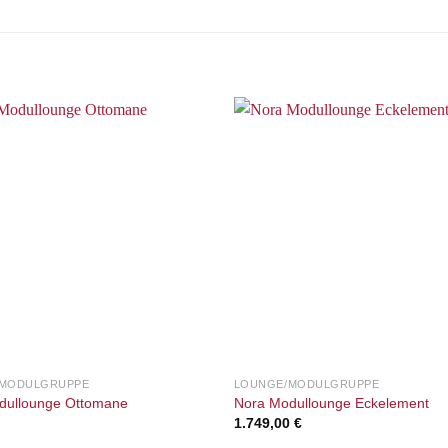
Auf die
A
Wunschliste
Wuns
/MODULGRUPPE
LOUNGE/MODULGRUPPE
dullounge Ottomane
Nora Modullounge Eckelement
1.749,00
€