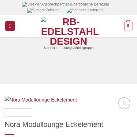
Zum
Direkter Ansprechpartner & persönliche Beratung
Sichere Zahlung
Schnelle Lieferung
Inhalt
springen
0
Startseite
/
Lounge/Modulgruppe
Auf die
Wunschliste
Nora Modullounge Eckelement