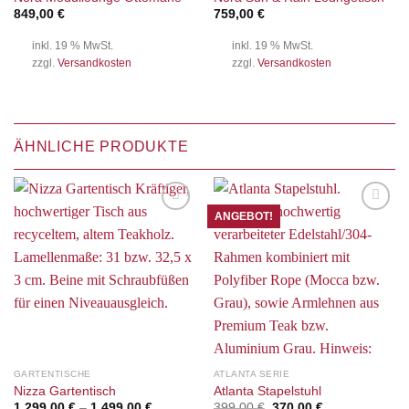
849,00
€
759,00
€
inkl. 19 % MwSt.
inkl. 19 % MwSt.
zzgl.
Versandkosten
zzgl.
Versandkosten
ÄHNLICHE PRODUKTE
ANGEBOT!
Auf die
Auf die
Wunschliste
Wunschliste
GARTENTISCHE
ATLANTA SERIE
Nizza Gartentisch
Atlanta Stapelstuhl
Ursprünglicher
Aktueller
1.299,00
€
–
1.499,00
€
399,00
€
370,00
€