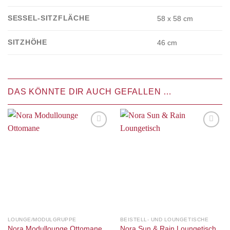
SESSEL-SITZFLÄCHE
58 x 58 cm
SITZHÖHE
46 cm
DAS KÖNNTE DIR AUCH GEFALLEN …
Auf die
Auf die
Wunschliste
Wunschliste
LOUNGE/MODULGRUPPE
BEISTELL- UND LOUNGETISCHE
Nora Modullounge Ottomane
Nora Sun & Rain Loungetisch