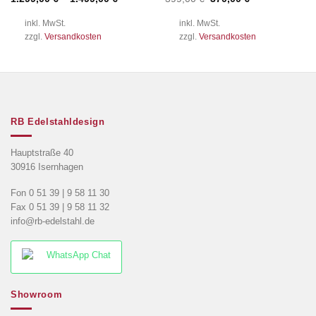
Preis
Preis
war:
ist:
inkl. MwSt.
inkl. MwSt.
399,00 €
370,00 €.
zzgl.
Versandkosten
zzgl.
Versandkosten
RB Edelstahldesign
Hauptstraße 40
30916 Isernhagen
Fon 0 51 39 | 9 58 11 30
Fax 0 51 39 | 9 58 11 32
info@rb-edelstahl.de
WhatsApp Chat
Showroom