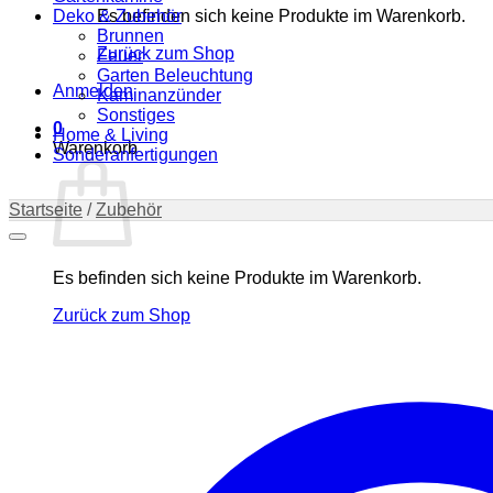
Deko & Zubehör
Es befinden sich keine Produkte im Warenkorb.
Brunnen
Zurück zum Shop
Feuer
Garten Beleuchtung
Anmelden
Kaminanzünder
Sonstiges
0
Home & Living
Warenkorb
Sonderanfertigungen
Startseite
/
Zubehör
Es befinden sich keine Produkte im Warenkorb.
Zurück zum Shop