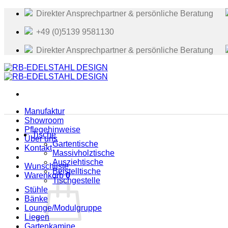
Zum
Direkter Ansprechpartner & persönliche Beratung
Inhalt
springen
+49 (0)5139 9581130
Direkter Ansprechpartner & persönliche Beratung
Manufaktur
Showroom
Pflegehinweise
Tische
Über uns
Gartentische
Kontakt
Massivholztische
Ausziehtische
Wunschliste
Beistelltische
Warenkorb
0
Tischgestelle
Stühle
Bänke
Lounge/Modulgruppe
Liegen
Gartenkamine