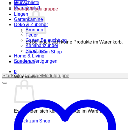
Wunschliste
Bänke
Warenkorb
0
Lounge/Modulgruppe
Liegen
Gartenkamine
Deko & Zubehör
Brunnen
Feuer
Garten Beleuchtung
Es befinden sich keine Produkte im Warenkorb.
Kaminanzünder
Sonstiges
Zurück zum Shop
Home & Living
Sonderanfertigungen
Anmelden
0
Startseite
/
Lounge/Modulgruppe
Warenkorb
Es befinden sich keine Produkte im Warenkorb.
Zurück zum Shop