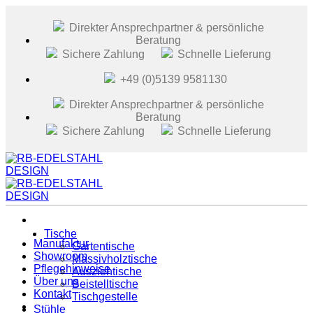
Zum
Inhalt
Direkter Ansprechpartner & persönliche
springen
Beratung
Sichere Zahlung
Schnelle Lieferung
+49 (0)5139 9581130
Direkter Ansprechpartner & persönliche
Beratung
Sichere Zahlung
Schnelle Lieferung
Tische
Manufaktur
Gartentische
Showroom
Massivholztische
Pflegehinweise
Ausziehtische
Über uns
Beistelltische
Kontakt
Tischgestelle
Stühle