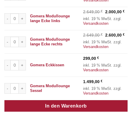
Versandkosten
Ursprüngliche
Aktu
2.649,00
€
2.000,00
€
Gomera Modullounge lange Ecke links Menge
Gomera Modullounge
Preis
Prei
inkl. 19 % MwSt.
zzgl.
lange Ecke links
war:
ist:
Versandkosten
2.649,00 €
2.00
Ursprüngliche
Aktu
2.649,00
€
2.600,00
€
Gomera Modullounge lange Ecke rechts Menge
Gomera Modullounge
Preis
Prei
inkl. 19 % MwSt.
zzgl.
lange Ecke rechts
war:
ist:
Versandkosten
2.649,00 €
2.60
299,00
€
Gomera Eckkissen Menge
Gomera Eckkissen
inkl. 19 % MwSt.
zzgl.
Versandkosten
1.499,00
€
Gomera Modullounge Sessel Menge
Gomera Modullounge
inkl. 19 % MwSt.
zzgl.
Sessel
Versandkosten
In den Warenkorb