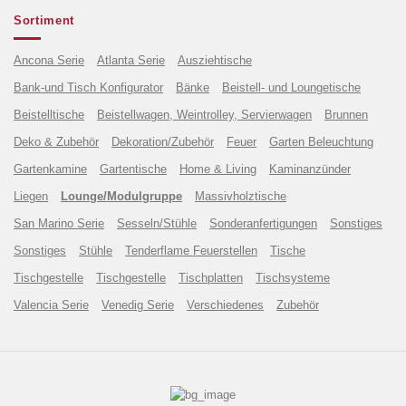
Sortiment
Ancona Serie
Atlanta Serie
Ausziehtische
Bank-und Tisch Konfigurator
Bänke
Beistell- und Loungetische
Beistelltische
Beistellwagen, Weintrolley, Servierwagen
Brunnen
Deko & Zubehör
Dekoration/Zubehör
Feuer
Garten Beleuchtung
Gartenkamine
Gartentische
Home & Living
Kaminanzünder
Liegen
Lounge/Modulgruppe
Massivholztische
San Marino Serie
Sesseln/Stühle
Sonderanfertigungen
Sonstiges
Sonstiges
Stühle
Tenderflame Feuerstellen
Tische
Tischgestelle
Tischgestelle
Tischplatten
Tischsysteme
Valencia Serie
Venedig Serie
Verschiedenes
Zubehör