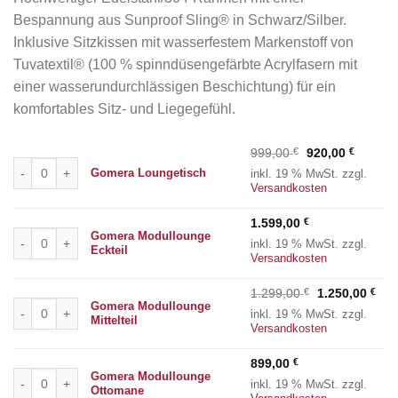
Bespannung aus Sunproof Sling® in Schwarz/Silber.
Inklusive Sitzkissen mit wasserfestem Markenstoff von
Tuvatextil® (100 % spinndüsengefärbte Acrylfasern mit
einer wasserundurchlässigen Beschichtung) für ein
komfortables Sitz- und Liegegefühl.
Ursprünglicher
Aktuelle
999,00
€
920,00
€
Gomera Loungetisch Menge
Preis
Preis
Gomera Loungetisch
inkl. 19 % MwSt.
zzgl.
war:
ist:
Versandkosten
999,00 €
920,00 
1.599,00
€
Gomera Modullounge Eckteil Menge
Gomera Modullounge
inkl. 19 % MwSt.
zzgl.
Eckteil
Versandkosten
Ursprüngliche
Aktu
1.299,00
€
1.250,00
€
Gomera Modullounge Mittelteil Menge
Gomera Modullounge
Preis
Prei
inkl. 19 % MwSt.
zzgl.
Mittelteil
war:
ist:
Versandkosten
1.299,00 €
1.25
899,00
€
Gomera Modullounge Ottomane Menge
Gomera Modullounge
inkl. 19 % MwSt.
zzgl.
Ottomane