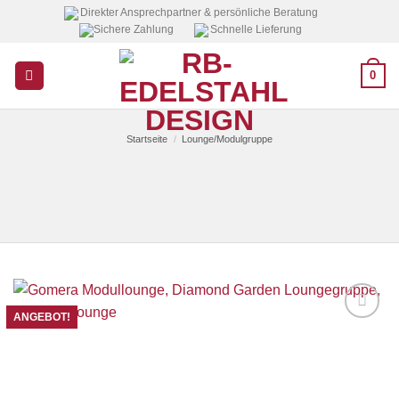
Zum
Direkter Ansprechpartner & persönliche Beratung
Sichere Zahlung
Schnelle Lieferung
Inhalt
springen
0
Startseite
/
Lounge/Modulgruppe
ANGEBOT!
Auf die
Wunschliste